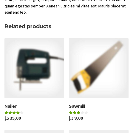
quam egestas semper. Aenean ultricies mi vitae est. Mauris placerat
eleifend leo.
Related products
Nailer
Sawmill
د.إ
35,00
د.إ
9,00
Rated
Rated
4.00
3.00
out of 5
out of
5