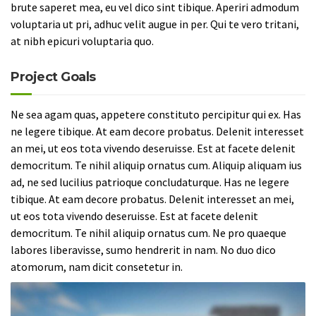
brute saperet mea, eu vel dico sint tibique. Aperiri admodum
voluptaria ut pri, adhuc velit augue in per. Qui te vero tritani,
at nibh epicuri voluptaria quo.
Project Goals
Ne sea agam quas, appetere constituto percipitur qui ex. Has
ne legere tibique. At eam decore probatus. Delenit interesset
an mei, ut eos tota vivendo deseruisse. Est at facete delenit
democritum. Te nihil aliquip ornatus cum. Aliquip aliquam ius
ad, ne sed lucilius patrioque concludaturque. Has ne legere
tibique. At eam decore probatus. Delenit interesset an mei,
ut eos tota vivendo deseruisse. Est at facete delenit
democritum. Te nihil aliquip ornatus cum. Ne pro quaeque
labores liberavisse, sumo hendrerit in nam. No duo dico
atomorum, nam dicit consetetur in.