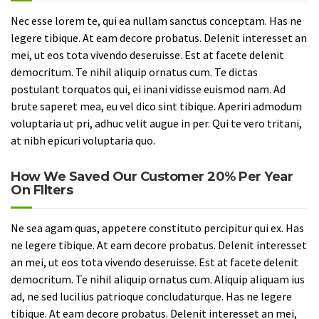
Nec esse lorem te, qui ea nullam sanctus conceptam. Has ne
legere tibique. At eam decore probatus. Delenit interesset an
mei, ut eos tota vivendo deseruisse. Est at facete delenit
democritum. Te nihil aliquip ornatus cum. Te dictas
postulant torquatos qui, ei inani vidisse euismod nam. Ad
brute saperet mea, eu vel dico sint tibique. Aperiri admodum
voluptaria ut pri, adhuc velit augue in per. Qui te vero tritani,
at nibh epicuri voluptaria quo.
How We Saved Our Customer 20% Per Year
On FIlters
Ne sea agam quas, appetere constituto percipitur qui ex. Has
ne legere tibique. At eam decore probatus. Delenit interesset
an mei, ut eos tota vivendo deseruisse. Est at facete delenit
democritum. Te nihil aliquip ornatus cum. Aliquip aliquam ius
ad, ne sed lucilius patrioque concludaturque. Has ne legere
tibique. At eam decore probatus. Delenit interesset an mei,