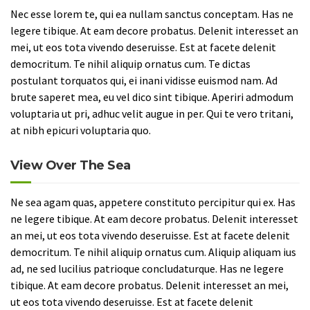
Nec esse lorem te, qui ea nullam sanctus conceptam. Has ne
legere tibique. At eam decore probatus. Delenit interesset an
mei, ut eos tota vivendo deseruisse. Est at facete delenit
democritum. Te nihil aliquip ornatus cum. Te dictas
postulant torquatos qui, ei inani vidisse euismod nam. Ad
brute saperet mea, eu vel dico sint tibique. Aperiri admodum
voluptaria ut pri, adhuc velit augue in per. Qui te vero tritani,
at nibh epicuri voluptaria quo.
View Over The Sea
Ne sea agam quas, appetere constituto percipitur qui ex. Has
ne legere tibique. At eam decore probatus. Delenit interesset
an mei, ut eos tota vivendo deseruisse. Est at facete delenit
democritum. Te nihil aliquip ornatus cum. Aliquip aliquam ius
ad, ne sed lucilius patrioque concludaturque. Has ne legere
tibique. At eam decore probatus. Delenit interesset an mei,
ut eos tota vivendo deseruisse. Est at facete delenit