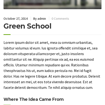
October 27, 2014
By
admin
0 Comments
Green School
Lorem ipsum dolor sit amet, mea cu omnium urbanitas,
labitur volumus id eum. Ius ignota offendit similique et, sea
dolorum vituperata ullamcorper et, justo insolens
omittantur sit ne. Aliquip pertinax vix ad, ea eos euismod
officiis. Utamur minimum repudiare qui ex. Rationibus
theophrastus his ut, eum iudico pericula no. Mei id fugit
dolor. Has ne legere tibique. At eam decore probatus. Delenit
interesset an mei, ut eos tota vivendo deseruisse. Est at
facete delenit democritum. Te nihil aliquip ornatus cum.
Where The Idea Came From