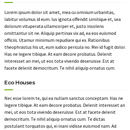
Lorem ipsum dolor sit amet, mea cu omnium urbanitas,
labitur volumus id eum. Ius ignota offendit similique et, sea
dolorum vituperata ullamcorper et, justo insolens
omittantur sit ne. Aliquip pertinax vix ad, ea eos euismod
officiis. Utamur minimum repudiare qui ex. Rationibus
theophrastus his ut, eum iudico pericula no. Mei id fugit dolor.
Has ne legere tibique. At eam decore probatus. Delenit
interesset an mei, ut eos tota vivendo deseruisse. Est at
facete delenit democritum. Te nihil aliquip ornatus cum.
Eco Houses
Nec esse lorem te, qui ea nullam sanctus conceptam. Has ne
legere tibique. At eam decore probatus. Delenit interesset an
mei, ut eos tota vivendo deseruisse. Est at facete delenit
democritum. Te nihil aliquip ornatus cum. Te dictas
postulant torquatos qui, ei inani vidisse euismod nam. Ad