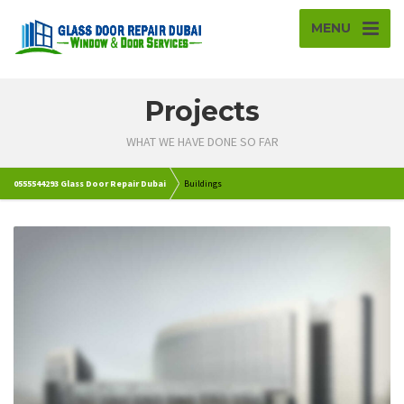
MENU
Projects
WHAT WE HAVE DONE SO FAR
0555544293 Glass Door Repair Dubai
Buildings