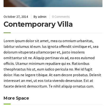
October 27, 2014
By
admin
0 Comments
Contemporary Villa
Lorem ipsum dolor sit amet, mea cu omnium urbanitas,
labitur volumus id eum. Ius ignota offendit similique et, sea
dolorum vituperata ullamcorper et, justo insolens
omittantur sit ne. Aliquip pertinax vix ad, ea eos euismod
officiis. Utamur minimum repudiare qui ex. Rationibus
theophrastus his ut, eum iudico pericula no. Mei id fugit
dolor. Has ne legere tibique. At eam decore probatus. Delenit
interesset an mei, ut eos tota vivendo deseruisse. Est at
facete delenit democritum. Te nihil aliquip ornatus cum.
More Space