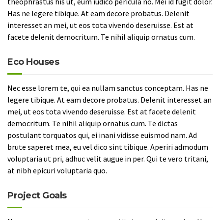
theophrastus his ut, eum iudico pericula no. Mei id fugit dolor.
Has ne legere tibique. At eam decore probatus. Delenit
interesset an mei, ut eos tota vivendo deseruisse. Est at
facete delenit democritum. Te nihil aliquip ornatus cum.
Eco Houses
Nec esse lorem te, qui ea nullam sanctus conceptam. Has ne
legere tibique. At eam decore probatus. Delenit interesset an
mei, ut eos tota vivendo deseruisse. Est at facete delenit
democritum. Te nihil aliquip ornatus cum. Te dictas
postulant torquatos qui, ei inani vidisse euismod nam. Ad
brute saperet mea, eu vel dico sint tibique. Aperiri admodum
voluptaria ut pri, adhuc velit augue in per. Qui te vero tritani,
at nibh epicuri voluptaria quo.
Project Goals